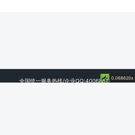
0.068620s
全国统一服务热线/企业QQ:4006881117
投诉电话：400-688-1117转2
投诉邮箱：tousu@cdfco.com.cn
地址：北京市朝阳区东四环中路82号金长安大厦B座7层中衍期货
网站提供的投资信息仅供参考，期市有风险，入市须谨慎。