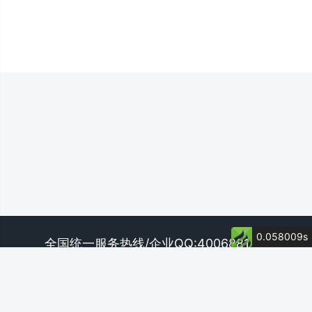
0.058009s
全国统一服务热线/企业QQ:4006881117
投诉电话：400-688-1117转2
投诉邮箱：tousu@cdfco.com.cn
地址：北京市朝阳区东四环中路82号金长安大厦B座7层中衍期货