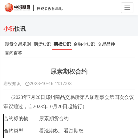
Togg
投资者教育基地
navig
小衍
快讯
期货交易规则
期货知识
期权知识
金融小知识
交易品种
百问百答
尿素期权合约
期权知识
2023-10-16 11:17:03
（
2023
年
7
月
26
日郑州商品交易所第八届理事会第四次会议
审议通过，自
2023
年
10
月
20
日起施行）
合约标的物
尿素期货合约
合约类型
看涨期权、看跌期权