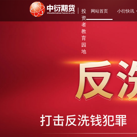
投
网站首页
小衍快讯
资
者
教
育
园
地