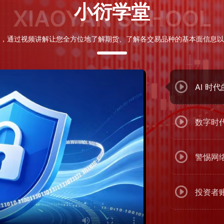
小衍学堂
XIAOYAN SCHOOL
，通过视频讲解让您全方位地了解期货、了解各交易品种的基本面信息以
AI 时
数字时
警惕网
投资者