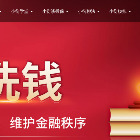
小衍学堂
小衍谈投保
小衍聊法
小衍模拟