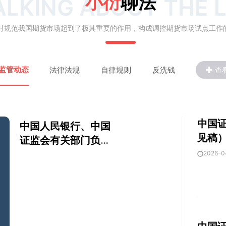
小衍
聊法
ALKING ABOUT THE 
对规范我国期货市场起到了极其重要的作用，构成调控期货市场试点工作
监管动态
法律法规
自律规则
反洗钱
查
中国
中国人民银行、中国
见稿
证监会有关部门负责
人就香港近期推出5年
2026-0
期人民币国债期货答
记者问