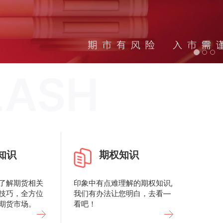
LASH
知识
期权知识
了解期货相关
印象中有点难理解的期权知识,
技巧，全方位
我们有办法让您明白，去看—
期货市场。
看吧！