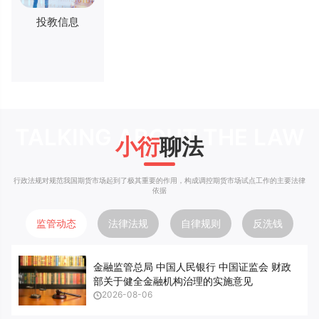
投教信息
TALKING ABOUT THE LAW
小衍
聊法
行政法规对规范我国期货市场起到了极其重要的作用，构成调控期货市场试点工作的主要法律
依据
监管动态
法律法规
自律规则
反洗钱
金融监管总局 中国人民银行 中国证监会 财政
部关于健全金融机构治理的实施意见
2026-08-06