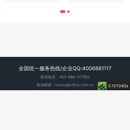
全国统一服务热线/企业QQ:4006881117
投诉电话：400-688-1117转2
投诉邮箱：tousu@cdfco.com.cn
0.101040s
地址：北京市朝阳区东四环中路82号金长安大厦B座7层中衍期货
网站提供的投资信息仅供参考，期市有风险，入市须谨慎。