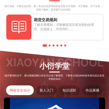
知己知彼，才能百战百胜，每一专业位投资者的必读宝典;关于期货、关于期权、关于证券.……
您想了解的，这里都可以告诉你。
期货交易规则
了解交易规则，才能够提高交易决策的合理
性。交易路上，伴您同行……
XIAOYAN SCHOOL
小衍
学堂
抛开繁琐的文字，通过视频讲解让您全方位地了解期货、了解各交易品种的基本面信息以及技
术面的知识
网络安全知识
新人入门
知识进阶
作品展播