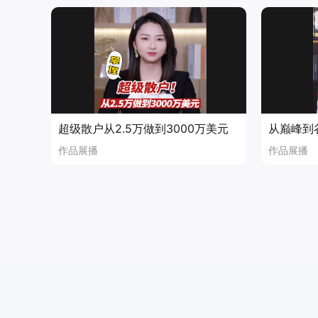
超级散户从2.5万做到3000万美元
作品展播
作品展播