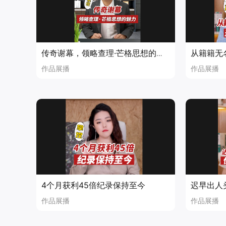
从籍籍无
传奇谢幕，领略查理·芒格思想的魅力
作品展播
作品展播
4个月获利45倍纪录保持至今
作品展播
作品展播