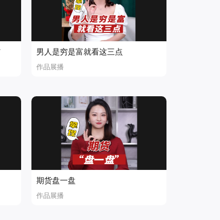
翁
男人是穷是富就看这三点
作品展播
期货盘一盘
作品展播