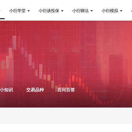
小衍学堂
小衍谈投保
小衍聊法
小衍模拟
小知识
交易品种
百问百答